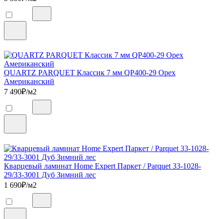
QUARTZ PARQUET Классик 7 мм QP400-29 Орех
Американский
7 490
₽/м2
Кварцевый ламинат Home Expert Паркет / Parquet 33-1028-
29/33-3001 Дуб Зимний лес
1 690
₽/м2