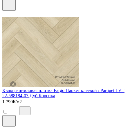
Кварц-виниловая плитка Fargo Паркет клеевой / Parquet LVT
22-588184-03 Дуб Корсика
1 790
₽/м2