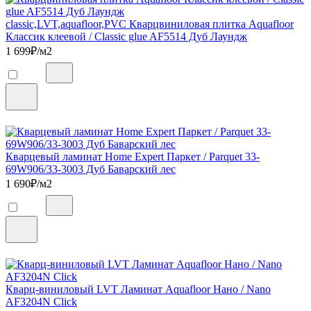
classic,LVT,aquafloor,PVC Кварцвиниловая плитка Aquafloor
Классик клеевой / Classic glue AF5514 Дуб Лаундж
1 699
₽/м2
Кварцевый ламинат Home Expert Паркет / Parquet 33-
69W906/33-3003 Дуб Баварский лес
1 690
₽/м2
Кварц-виниловый LVT Ламинат Aquafloor Нано / Nano
AF3204N Click